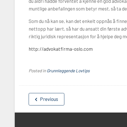
du aldri hadde forventet å kjenne en god advokat
muntlige anbefalingen som betyr mest, så ta det p
Som du nå kan se, kan det enkelt oppnås å finne
nettopp har lært, så har du ansatt din første adv
riktig juridisk representasjon for å hjelpe deg m
http://advokatfirma-oslo.com
Posted in
Grunnleggende Lovtips
Innleggsnavigasjon
Previous