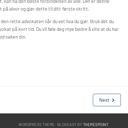
, kan ha den beste forbindelsen av alle. Det er denne
å alvor og gjør dette til ditt første skritt.
 den rette advokaten når du vet hva du gjør. Bruk det du
okat på kort tid. Du vil føle deg mye bedre å vite at du har
ed saken din.
Next
WORDPRESS THEME: BLOGEASY BY
THEMESPOINT
.