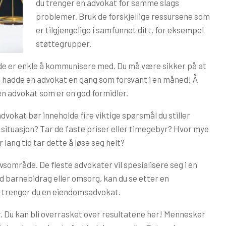
du trenger en advokat for samme slags
problemer. Bruk de forskjellige ressursene som
er tilgjengelige i samfunnet ditt, for eksempel
støttegrupper.
 de er enkle å kommunisere med. Du må være sikker på at
 hadde en advokat en gang som forsvant i en måned! Å
en advokat som er en god formidler.
vokat bør inneholde fire viktige spørsmål du stiller
 situasjon? Tar de faste priser eller timegebyr? Hvor mye
lang tid tar dette å løse seg helt?
sområde. De fleste advokater vil spesialisere seg i en
ed barnebidrag eller omsorg, kan du se etter en
g, trenger du en eiendomsadvokat.
 Du kan bli overrasket over resultatene her! Mennesker