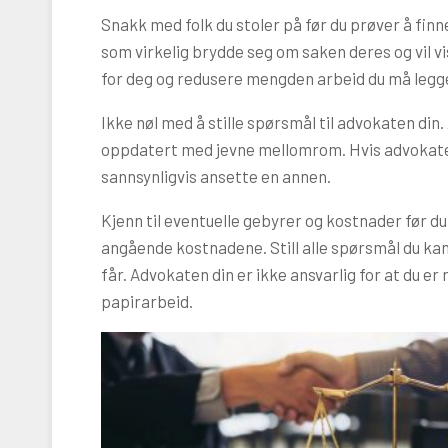
Snakk med folk du stoler på før du prøver å fin
som virkelig brydde seg om saken deres og vil v
for deg og redusere mengden arbeid du må legge
Ikke nøl med å stille spørsmål til advokaten din.
oppdatert med jevne mellomrom. Hvis advokaten d
sannsynligvis ansette en annen.
Kjenn til eventuelle gebyrer og kostnader før du 
angående kostnadene. Still alle spørsmål du ka
får. Advokaten din er ikke ansvarlig for at du er 
papirarbeid.